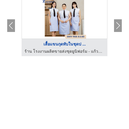
เสื้อแขนกุดทับในชุดป ...
บิลเลียน
ร้าน โรงงานผลิตขายส่งชุดยูนิฟอร์ม - แก้วฟ้าออนไลน์ โบ๊เบ๊