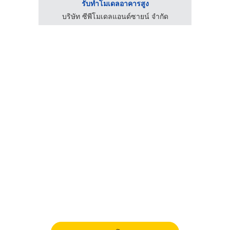
รับทำโมเดลอาคารสูง
ัด
บริษัท ซีพีโมเดลแอนด์ซายน์ จำกัด
บ