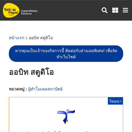
ข้าม
ไป
ยัง
เนื้อหา
หลัก
หน้าแรก
> ออบิท สตูดิโอ
หากคุณเป็นเจ้าของกิจการนี้ ติดต่อรับส่วนลดพิเศษ! เพื่อจัด
ทำเว็บไซต์
ออบิท สตูดิโอ
หมวดหมู่ :
ผู้ทำโมเดลสถาปัตย์
โฆษณา