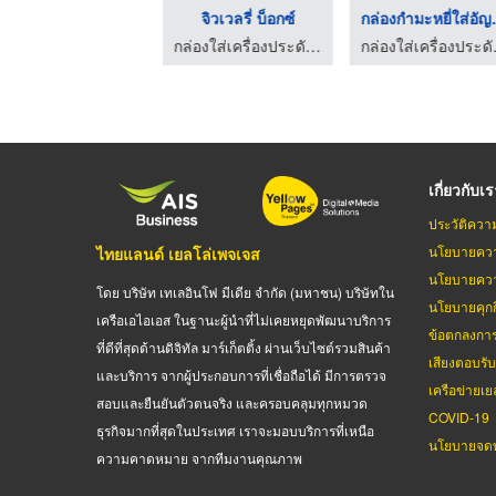
กล่องกำมะหยี่ใส่เครื ...
จิวเวลรี่ บ็อกซ์
กล่องกำ
กล่องใส่เครื่องประดับเฮียบเซ้ง 85
กล่องใส่เครื่องประดับเฮียบเซ้ง 85
กล่องใส
เกี่ยวกับเ
ประวัติควา
นโยบายควา
ไทยแลนด์ เยลโล่เพจเจส
นโยบายควา
โดย บริษัท เทเลอินโฟ มีเดีย จำกัด (มหาชน) บริษัทใน
นโยบายคุกกี
เครือเอไอเอส ในฐานะผู้นำที่ไม่เคยหยุดพัฒนาบริการ
ข้อตกลงกา
ที่ดีที่สุดด้านดิจิทัล มาร์เก็ตติ้ง ผ่านเว็บไซต์รวมสินค้า
เสียงตอบรั
และบริการ จากผู้ประกอบการที่เชื่อถือได้ มีการตรวจ
เครือข่ายเย
สอบและยืนยันตัวตนจริง และครอบคลุมทุกหมวด
COVID-19
ธุรกิจมากที่สุดในประเทศ เราจะมอบบริการที่เหนือ
นโยบายจดท
ความคาดหมาย จากทีมงานคุณภาพ