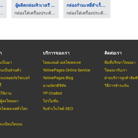
มะหยี่ใส่อัญม ...
ผู้ผลิตกล่องจิวเวลรี ...
กล่องกำมะหยี่สำเร็จร ...
่เครื่องประดับเฮียบเซ้ง 85
กล่องใส่เครื่องประดับเฮียบเซ้ง 85
กล่องใส่เครื่องประดับเฮียบเซ้ง 85
รา
บริการของเรา
ติดต่อเรา
มเป็นมา
ไทยแลนด์ เยลโล่เพจเจส
ทีมที่ปรึกษาโฆษณา
มเป็นส่วนตัว
YellowPages Online Service
โฆษณากับเรา
มปลอดภัยไซเบอร์
YellowPages Blog
ฝ่ายบริการลูกค้าสัมพั
้
นามบัตรดิจิทัล
วิธีการชำระเงิน
รใช้งาน
YP Chatbot
บผู้ลงโฆษณา
โปรโมชั่น
ลโล่เพจเจสทั่วโลก
รับทำเว็บไซต์ SEO
ะเบียนโดเมน