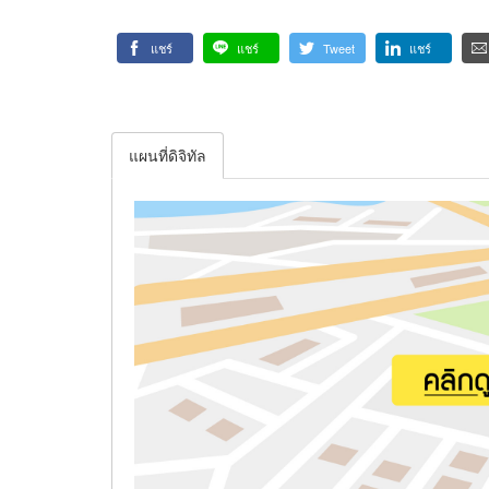
แชร์
แชร์
Tweet
แชร์
แผนที่ดิจิทัล