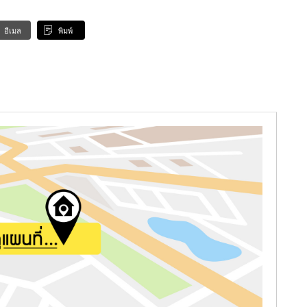
อีเมล
พิมพ์