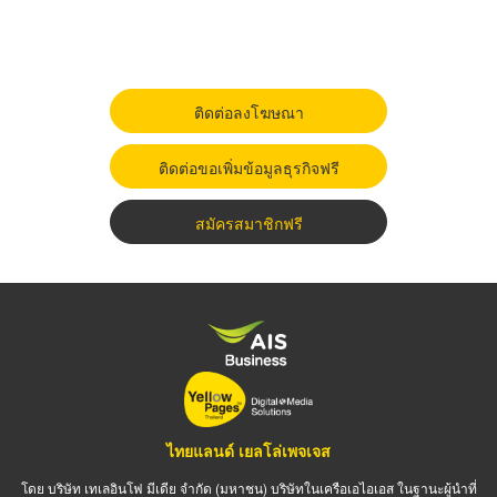
ติดต่อลงโฆษณา
ติดต่อขอเพิ่มข้อมูลธุรกิจฟรี
สมัครสมาชิกฟรี
ไทยแลนด์ เยลโล่เพจเจส
โดย บริษัท เทเลอินโฟ มีเดีย จำกัด (มหาชน) บริษัทในเครือเอไอเอส ในฐานะผู้นำที่