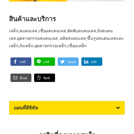
สินค้าและบริการ
เหล็ก,สแตนเลส,เชื่อมสแตนเลส,ตัดพับสแตนเลส,ถังสแตน
เลส,อุตสาหกรรมสแตนเลส, ผลิตสแตนเลส,ขึ้นรูปสแตนเลสและ
เหล็ก,ถังเหล็ก,อุตสาหกรรมเหล็ก,เชื่อมเหล็ก
แชร์
แชร์
Tweet
แชร์
อีเมล
พิมพ์
แผนที่ดิจิทัล