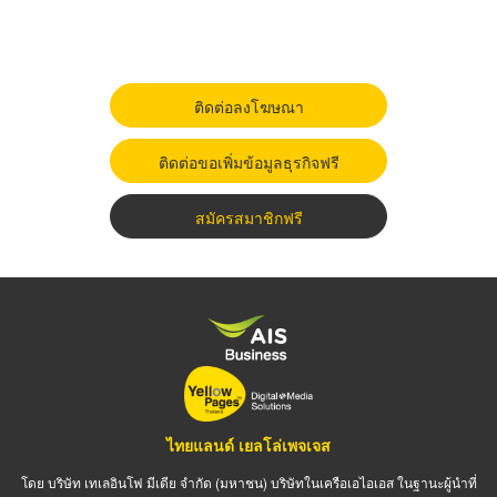
ติดต่อลงโฆษณา
ติดต่อขอเพิ่มข้อมูลธุรกิจฟรี
สมัครสมาชิกฟรี
ไทยแลนด์ เยลโล่เพจเจส
โดย บริษัท เทเลอินโฟ มีเดีย จำกัด (มหาชน) บริษัทในเครือเอไอเอส ในฐานะผู้นำที่