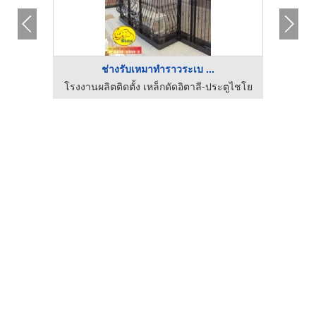
ช่างรับเหมาทำราวระเบ ...
มโลหะ
โรงงานผลิตติดตั้ง เหล็กดัดอิตาลี-ประตูไชโย
รับ