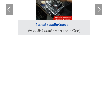
โอเวอร์ฮอลเกียร์ฮอนด ...
รช่าง
อู่ซ่อมเกียร์ฮอนด้า ช่างเล็ก บางใหญ่
อู่ซ