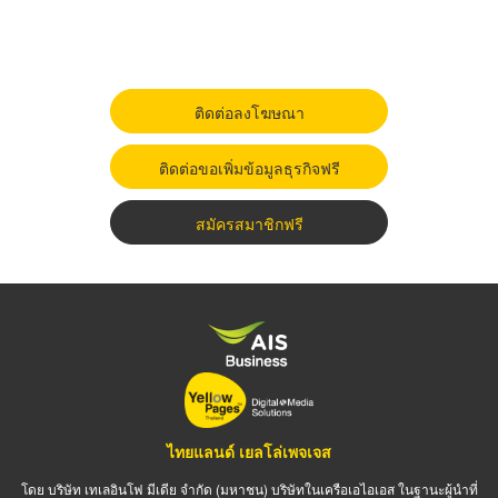
ติดต่อลงโฆษณา
ติดต่อขอเพิ่มข้อมูลธุรกิจฟรี
สมัครสมาชิกฟรี
ไทยแลนด์ เยลโล่เพจเจส
โดย บริษัท เทเลอินโฟ มีเดีย จำกัด (มหาชน) บริษัทในเครือเอไอเอส ในฐานะผู้นำที่