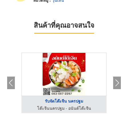
หมวดหมู่ :
วุ้นเส้น
สินค้าที่คุณอาจสนใจ
รับจัดโต๊ะจีน นครปฐม
น
โต๊ะจีนนครปฐม - อนันต์โต๊ะจีน