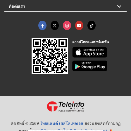
ติดต่อเรา
ดาวน์โหลดแอปพลิเคชัน
ลิขสิทธิ์ © 2569
ไทยแลนด์ เยลโล่เพจเจส
สงวนลิขสิทธิ์ตามกฏ
หมาย โดย
บริษัท เทเลอินโฟ มีเดีย จำกัด (มหาชน)