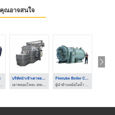
ที่คุณอาจสนใจ
ม
บริษัทนำเข้าเตาหลอมโ ...
Firetube Boiler CBLE
โลหะ-สหเศรษฐภัณฑ์ (1978)
เตาหลอมโลหะ-สหเศรษฐภัณฑ์ (1978)
ผู้นำด้านหม้อไอน้ำ และเครื่องกำเนิดไอน้ำอุตสาหกรรม