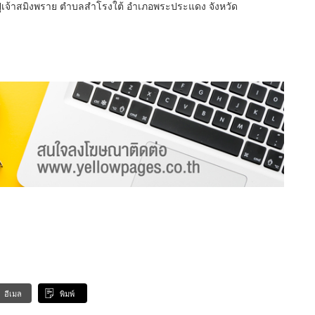
่เจ้าสมิงพราย ตำบลสำโรงใต้ อำเภอพระประแดง จังหวัด
อีเมล
พิมพ์