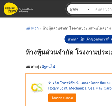
ข้าม
ธุรกิจ
ไป
ยัง
เนื้อหา
หลัก
หน้าแรก
> ห้างหุ้นส่วนจำกัด โรงงานประเภททนไฟสยาม
หากคุณเป็นเจ้าของกิจการนี้ ต
ห้างหุ้นส่วนจำกัด โรงงานปร
หมวดหมู่ :
อิฐทนไฟ
รับผลิต โรตารี่จ๊อยท์ แมคคานิคอลซีลและ
Rotary Joint, Mechanical Seal และ Ca
ติดต่อสอบถาม