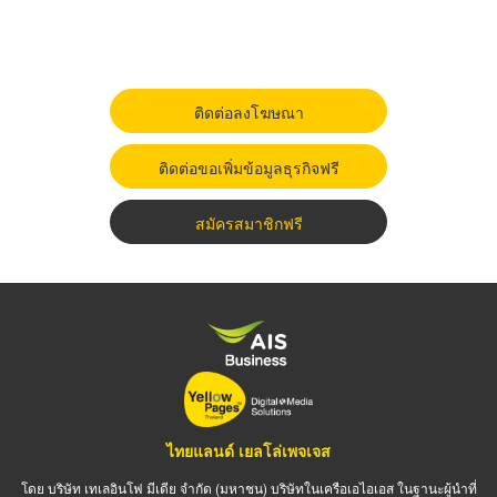
ติดต่อลงโฆษณา
ติดต่อขอเพิ่มข้อมูลธุรกิจฟรี
สมัครสมาชิกฟรี
ไทยแลนด์ เยลโล่เพจเจส
โดย บริษัท เทเลอินโฟ มีเดีย จำกัด (มหาชน) บริษัทในเครือเอไอเอส ในฐานะผู้นำที่