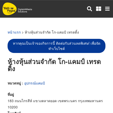
ข้าม
ไป
ยัง
เนื้อหา
หลัก
หน้าแรก
> ห้างหุ้นส่วนจำกัด โก-แคมป์ เทรดดิ้ง
หากคุณเป็นเจ้าของกิจการนี้ ติดต่อรับส่วนลดพิเศษ! เพื่อจัด
ทำเว็บไซต์
ห้างหุ้นส่วนจำกัด โก-แคมป์ เทรด
ดิ้ง
หมวดหมู่ :
อุปกรณ์แคมป์
ที่อยู่
183 ถนนไกรสีห์ แขวงตลาดยอด เขตพระนคร กรุงเทพมหานคร
10200