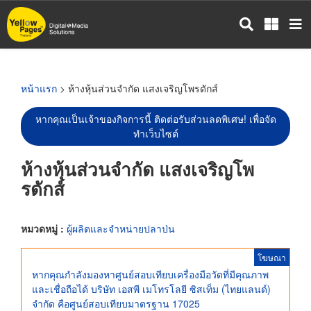
ข้าม
ไป
ยัง
เนื้อหา
หลัก
หน้าแรก
> ห้างหุ้นส่วนจำกัด แสงเจริญโพรดักส์
หากคุณเป็นเจ้าของกิจการนี้ ติดต่อรับส่วนลดพิเศษ! เพื่อจัด
ทำเว็บไซต์
ห้างหุ้นส่วนจำกัด แสงเจริญโพ
รดักส์
หมวดหมู่ :
ผู้ผลิตและจำหน่ายปลาป่น
โฆษณา
หากคุณกำลังมองหาศูนย์สอบเทียบเครื่องมือวัดที่มีคุณภาพ
และเชื่อถือได้ บริษัท เอสพี เมโทรโลยี ซิสเท็ม (ไทยแลนด์)
จำกัด คือศูนย์สอบเทียบมาตรฐาน 17025