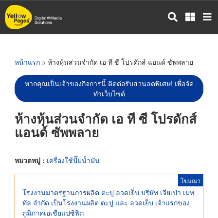
ข้าม
ไป
ยัง
เนื้อหา
หลัก
หน้าแรก
> ห้างหุ้นส่วนจำกัด เอ ที ซี โปรดักส์ แอนด์ ซัพพลาย
หากคุณเป็นเจ้าของกิจการนี้ ติดต่อรับส่วนลดพิเศษ! เพื่อจัด
ทำเว็บไซต์
ห้างหุ้นส่วนจำกัด เอ ที ซี โปรดักส์
แอนด์ ซัพพลาย
หมวดหมู่ :
เครื่องใช้ปั๊มน้ำมัน
โฆษณา
โรงงานมาตรฐานการผลิต ตะปู ลวดเย็บ บริษัท เจียเป่า เมท
ทัล จำกัด เป็นโรงงานผลิต ตะปู และ ลวดเย็บ เจ้าแรกของ
ภูมิภาคเอเชียแปซิฟิก