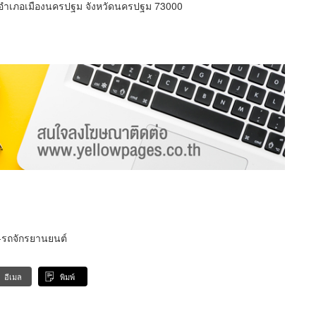
อำเภอเมืองนครปฐม จังหวัดนครปฐม 73000
-รถจักรยานยนต์
อีเมล
พิมพ์