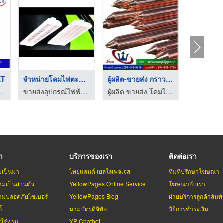
ET
จำหน่ายโคมไฟตะแกรงแบ ...
ผู้ผลิต-ขายส่ง กราวด ...
 เอ็น.พี.ที.อิเล็กทริค ซัพพลาย
ขายส่งอุปกรณ์ไฟฟ้าแรงสูง-แรงต่ำ เอ็น.พี.ที.อิเล็กทริค ซัพพลาย
ผู้ผลิต ขายส่ง โคมไฟถนน อุปกรณ์เสาไฟฟ้า สมุทรสาคร
รา
บริการของเรา
ติดต่อเรา
มเป็นมา
ไทยแลนด์ เยลโล่เพจเจส
ทีมที่ปรึกษาโฆษณา
มเป็นส่วนตัว
YellowPages Online Service
โฆษณากับเรา
มปลอดภัยไซเบอร์
YellowPages Blog
ฝ่ายบริการลูกค้าสัมพั
้
นามบัตรดิจิทัล
วิธีการชำระเงิน
รใช้งาน
YP Chatbot