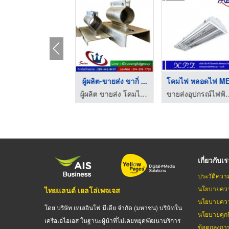
ผลิต ขายส่ง แท่งกราว ...
ผู้ผลิต-ขายส่ง ขากิ่ ...
โคมไฟ หลอดไฟ M
ผู้ผลิต ขายส่ง โคมไฟถนน อุปกรณ์เสาไฟฟ้า สมุทรสาคร
ผู้ผลิต ขายส่ง โคมไฟถนน อุปกรณ์เสาไฟฟ้า สมุทรสาคร
ขายส่งอุปกรณ์ไฟฟ้าแรงสูง-แรงต่ำ
เกี่ยวกับเ
ประวัติควา
นโยบายควา
ไทยแลนด์ เยลโล่เพจเจส
นโยบายควา
โดย บริษัท เทเลอินโฟ มีเดีย จำกัด (มหาชน) บริษัทใน
นโยบายคุกกี
เครือเอไอเอส ในฐานะผู้นำที่ไม่เคยหยุดพัฒนาบริการ
ข้อตกลงกา