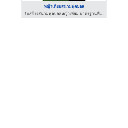
หญ้าเทียมสนามฟุตบอล
จำหน่ายเครื่องแพ็คสินค้า อุปกรณ์และวัสดุสำหรับงานหีบห่อสินค้า
รับสร้างสนามฟุตบอลหญ้าเทียม มาตรฐานฟีฟ่า