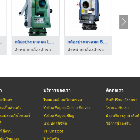
งประมวลผล ...
กล้องประมวลผล Leica ...
กล้องประมวลผล Sokkia
กล้องวัด
วจและอุปกรณ์งานสำรวจ
จำหน่ายกล้องสำรวจและอุปกรณ์งานสำรวจ
จำหน่ายกล้องสำรวจและอุปกรณ์งานสำรวจ
รา
บริการของเรา
ติดต่อเรา
มเป็นมา
ไทยแลนด์ เยลโล่เพจเจส
ทีมที่ปรึกษาโฆษณา
มเป็นส่วนตัว
YellowPages Online Service
โฆษณากับเรา
มปลอดภัยไซเบอร์
YellowPages Blog
ฝ่ายบริการลูกค้าสัมพั
้
นามบัตรดิจิทัล
วิธีการชำระเงิน
รใช้งาน
YP Chatbot
บผู้ลงโฆษณา
โปรโมชั่น