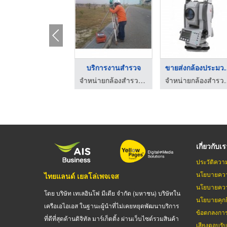
เครื่องมือทดสอบโยธา ...
บริการงานสำรวจ
ขายส่งกล้อ
จำหน่ายกล้องสำรวจและอุปกรณ์งานสำรวจ
จำหน่ายกล้องสำรวจและอุปกรณ์งานสำรวจ
จำหน่ายกล้องสำร
เกี่ยวกับเ
ประวัติควา
นโยบายควา
ไทยแลนด์ เยลโล่เพจเจส
นโยบายควา
โดย บริษัท เทเลอินโฟ มีเดีย จำกัด (มหาชน) บริษัทใน
นโยบายคุกกี
เครือเอไอเอส ในฐานะผู้นำที่ไม่เคยหยุดพัฒนาบริการ
ข้อตกลงกา
ที่ดีที่สุดด้านดิจิทัล มาร์เก็ตติ้ง ผ่านเว็บไซต์รวมสินค้า
เสียงตอบรั