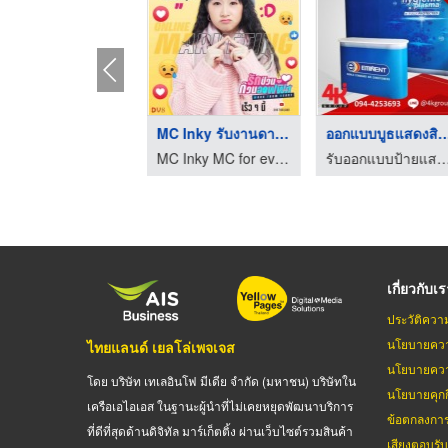
MC Inky พิธีกรงานอีเ ...
MC Inky รับงานดารานั ...
ออกแบบบูธแสดง
MC Inky MC for events MC in English พิธีกรรับจ้าง พิธีกรมืออาชีพ รับงานพิธีกรสองภาษา พิธีกรงานอีเว้นท์ภาษาอังกฤษ
MC Inky MC for events MC in English พิธีกรรับจ้าง พิธีกรมืออาชีพ รับงานพิธีกรสองภาษา พิธีกรงานอีเว้นท์ภาษาอังกฤษ
รับออกแบบป้ายแสดงสินค้า รับออกแบบบูธแสดงสิน
เกี่ยวกับเ
ประวัติควา
นโยบายควา
ไทยแลนด์ เยลโล่เพจเจส
นโยบายควา
โดย บริษัท เทเลอินโฟ มีเดีย จำกัด (มหาชน) บริษัทใน
นโยบายคุกกี
เครือเอไอเอส ในฐานะผู้นำที่ไม่เคยหยุดพัฒนาบริการ
ข้อตกลงกา
ที่ดีที่สุดด้านดิจิทัล มาร์เก็ตติ้ง ผ่านเว็บไซต์รวมสินค้า
เสียงตอบรั