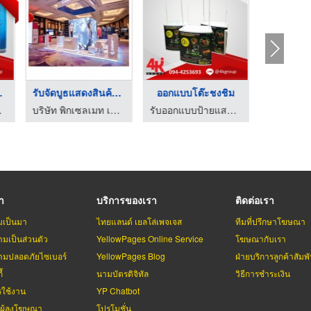
สินค้า
รับจัดบูธแสดงสินค้าแ ...
ออกแบบโต๊ะชงชิม
ค้า 4kgroup
บริษัท พิกเซลเมท เอ็กซิบิชั่น จำกัด
รับออกแบบป้ายแสดงสินค้า รับออกแบบบูธแสดงสินค้า 4kgroup
รา
บริการของเรา
ติดต่อเรา
มเป็นมา
ไทยแลนด์ เยลโล่เพจเจส
ทีมที่ปรึกษาโฆษณา
มเป็นส่วนตัว
YellowPages Online Service
โฆษณากับเรา
มปลอดภัยไซเบอร์
YellowPages Blog
ฝ่ายบริการลูกค้าสัมพั
้
นามบัตรดิจิทัล
วิธีการชำระเงิน
รใช้งาน
YP Chatbot
บผู้ลงโฆษณา
โปรโมชั่น