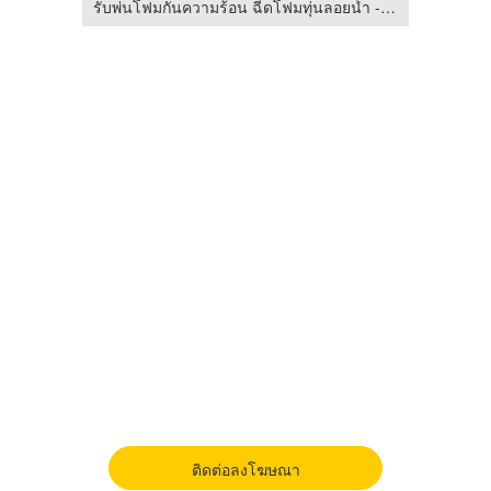
รับพ่นโฟมกันความร้อน ฉีดโฟมทุ่นลอยน้ำ - เจ๊วิพียูโฟม
รับพ่นโฟมกันความร้อน ฉีดโฟมทุ่นลอยน้ำ - เจ๊วิพียูโฟม
ติดต่อลงโฆษณา