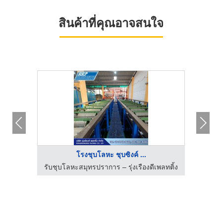
สินค้าที่คุณอาจสนใจ
โรงชุบโลหะ ชุบซิงค์ ...
พลทติ้ง
รับชุบโลหะสมุทรปราการ – รุ่งเรืองดีเพลทติ้ง
รับชุบ