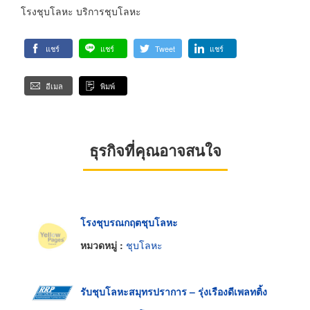
โรงชุบโลหะ บริการชุบโลหะ
แชร์
แชร์
Tweet
แชร์
อีเมล
พิมพ์
ธุรกิจที่คุณอาจสนใจ
โรงชุบรณกฤตชุบโลหะ
หมวดหมู่ :
ชุบโลหะ
รับชุบโลหะสมุทรปราการ – รุ่งเรืองดีเพลทติ้ง