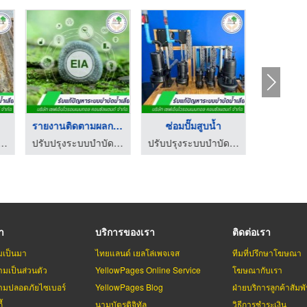
รายงานติดตามผลกระทบส ...
ซ่อมปั๊มสูบน้ำ
บบบำบัดน้ำเสีย - เซฟเอ็นไวรอนเมนทอล
ปรับปรุงระบบบำบัดน้ำเสีย - เซฟเอ็นไวรอนเมนทอล
ปรับปรุงระบบบำบัดน้ำเสีย - เซฟเอ็นไวรอนเมนทอล
รา
บริการของเรา
ติดต่อเรา
มเป็นมา
ไทยแลนด์ เยลโล่เพจเจส
ทีมที่ปรึกษาโฆษณา
มเป็นส่วนตัว
YellowPages Online Service
โฆษณากับเรา
มปลอดภัยไซเบอร์
YellowPages Blog
ฝ่ายบริการลูกค้าสัมพั
้
นามบัตรดิจิทัล
วิธีการชำระเงิน