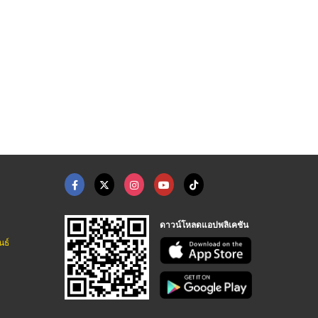
ดาวน์โหลดแอปพลิเคชัน
นธ์