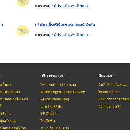
หมวดหมู่ :
ผู้ประเมินค่าเสียหาย
้น
บริษัท แอ็ทเฟิร์สเซอร์เวเยอร์ จำกัด
หมวดหมู่ :
ผู้ประเมินค่าเสียหาย
รา
บริการของเรา
ติดต่อเรา
มเป็นมา
ไทยแลนด์ เยลโล่เพจเจส
ทีมที่ปรึกษาโฆษณา
มเป็นส่วนตัว
YellowPages Online Service
โฆษณากับเรา
มปลอดภัยไซเบอร์
YellowPages Blog
ฝ่ายบริการลูกค้าสัมพั
้
นามบัตรดิจิทัล
วิธีการชำระเงิน
รใช้งาน
YP Chatbot
บผู้ลงโฆษณา
โปรโมชั่น
ลโล่เพจเจสทั่วโลก
รับทำเว็บไซต์ SEO