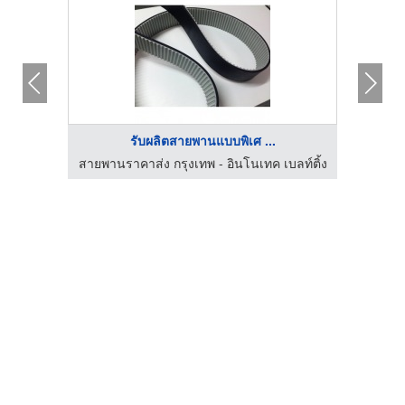
รับผลิตสายพานแบบพิเศ ...
ลท์ติ้ง
สายพานราคาส่ง กรุงเทพ - อินโนเทค เบลท์ติ้ง
สายพาน