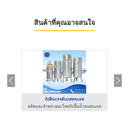
สินค้าที่คุณอาจสนใจ
ถังยืนแรงดันแสตนเลส
ตนเลส
ผลิตและจำหน่ายอะไหล่ถังปั๊มน้ำสแตนเลส
ผลิต