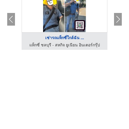
เช่ารถแท็กซี่ใกล้ฉัน ...
เหมาแท็กซี่ จองแท็กซี่ เรียกแท็กซี่ รถตู้ ไปต่างจังหวัด ไปทั่วไทย รับ-ส่งสนามบินทั่วประเทศ มีรถให้บริการตลอด 24 ชั่วโมง
แท็กซี่ ชลบุรี - สหกิจ ยูเนียน อินเตอร์กรุ๊ป