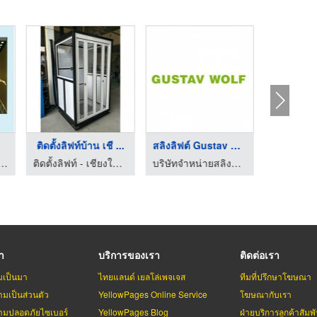
ติดตั้งลิฟท์บ้าน เชี ...
สลิงลิฟต์ Gustav Wol ...
ลิฟท์ สยามลิฟท์และเทคโนโลยี
ติดตั้งลิฟท์ - เชียงใหม่ล้านนา เซอร์วิส
บริษัทจำหน่ายสลิงลิฟต์ อะไหล่ลิฟต์-บันไดเลื่อน
รา
บริการของเรา
ติดต่อเรา
มเป็นมา
ไทยแลนด์ เยลโล่เพจเจส
ทีมที่ปรึกษาโฆษณา
มเป็นส่วนตัว
YellowPages Online Service
โฆษณากับเรา
มปลอดภัยไซเบอร์
YellowPages Blog
ฝ่ายบริการลูกค้าสัมพั