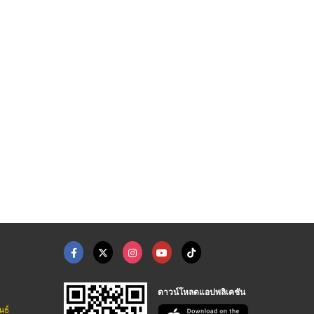
สลิงลิฟต์ Tokyo Rope
บริษัทรับปรับปรุงตกแ ...
ติดตั้งลิฟท์ขนส่งในโ ...
บริษัทจำหน่ายสลิงลิฟต์ อะไหล่ลิฟต์-บันไดเลื่อน
ติดตั้งลิฟท์ไฮดรอลิค - สเตเบิล ลิฟต์
รับติดตั้งเครนโรงงาน ซี ซี เอ็ม เอ็นจิเนียริ่ง แอนด์ เซอร์วิส
ดาวน์โหลดแอปพลิเคชัน
นธ์