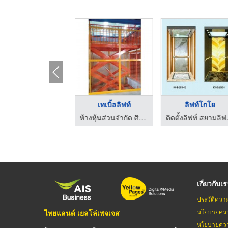
จำหน่ายสลิงลิฟต์
เทเบิ้ลลิฟท์
ลิฟท์โกโย
ติดตั้งลิฟท์ - ติดตั้งบันไดเลื่อน โอเคดี เอลิเวเตอร์
ห้างหุ้นส่วนจำกัด ศิวกร ไฮดรอลิค
ติดตั้ง
เกี่ยวกับเ
ประวัติควา
นโยบายควา
ไทยแลนด์ เยลโล่เพจเจส
นโยบายควา