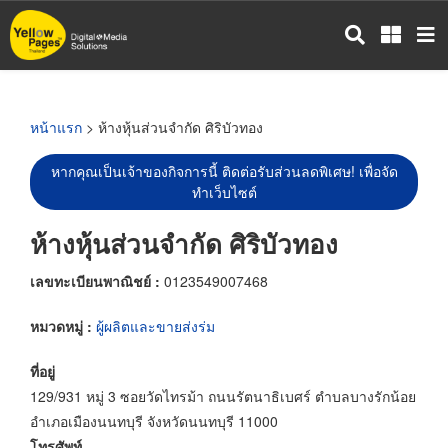
ข้าม
ไป
ยัง
เนื้อหา
หลัก
หน้าแรก
> ห้างหุ้นส่วนจำกัด ศิริบัวทอง
หากคุณเป็นเจ้าของกิจการนี้ ติดต่อรับส่วนลดพิเศษ! เพื่อจัด
ทำเว็บไซต์
ห้างหุ้นส่วนจำกัด ศิริบัวทอง
เลขทะเบียนพาณิชย์ :
0123549007468
หมวดหมู่ :
ผู้ผลิตและขายส่งร่ม
ที่อยู่
129/931 หมู่ 3 ซอยวัดไทรม้า ถนนรัตนาธิเบศร์ ตำบลบางรักน้อย
อำเภอเมืองนนทบุรี จังหวัดนนทบุรี 11000
โทรศัพท์