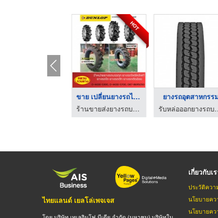
HOT
ร้านเปลี่ยนยางรถยนต์ ...
ขาย เปลี่ยนยางรถไถ 1 ...
ยางรถอุตสาหกรร
คาสตรอลบางใหญ่ ออโต้เซอร์วิส
ร้านขายส่งยางรถบรรทุก ยางรถไถ - หยวนรวมยาง
รับหล่อออกยางรถบรรทุก รถโฟล
เกี่ยวกับเ
ประวัติควา
นโยบายควา
ไทยแลนด์ เยลโล่เพจเจส
นโยบายควา
โดย บริษัท เทเลอินโฟ มีเดีย จำกัด (มหาชน) บริษัทใน