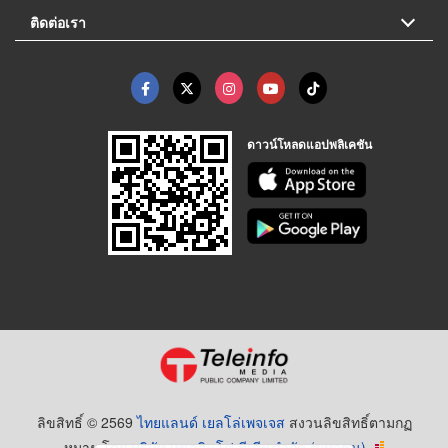
ติดต่อเรา
ดาวน์โหลดแอปพลิเคชัน
ลิขสิทธิ์ © 2569
ไทยแลนด์ เยลโล่เพจเจส
สงวนลิขสิทธิ์ตามกฏ
หมาย โดย
บริษัท เทเลอินโฟ มีเดีย จำกัด (มหาชน)