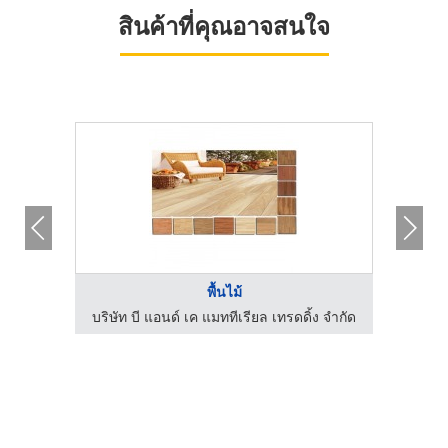
สินค้าที่คุณอาจสนใจ
พื้นไม้
ง จำกัด
บริษัท บี แอนด์ เค แมททีเรียล เทรดดิ้ง จำกัด
บริษัท