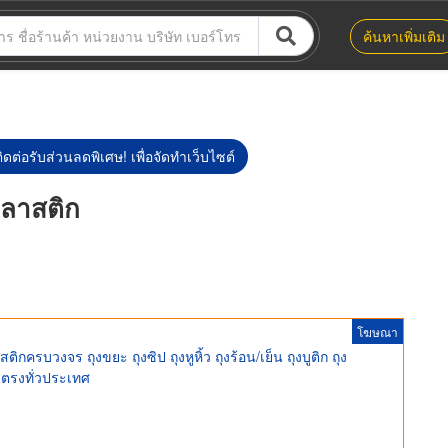
ค้นหาเพิ่มเติม
ิดต่อรับส่วนลดพิเศษ! เพื่อจัดทำเว็บไซต์
พลาสติก
โฆษณา
กครบวงจร ถุงขยะ ถุงซิป ถุงหูหิ้ว ถุงร้อน/เย็น ถุงบูติก ถุง
ตรงทั่วประเทศ