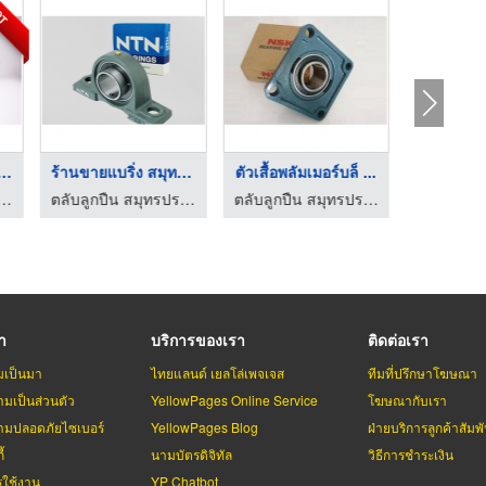
OT
ูกปืน สมุทรปราก ...
ร้านขายแบริ่ง สมุทรป ...
ตัวเสื้อพลัมเมอร์บล็ ...
ุทรปราการ - เอส ซี แบริ่ง แอนด์ แมชชินเนอรี่
ตลับลูกปืน สมุทรปราการ - เอส ซี แบริ่ง แอนด์ แมชชินเนอรี่
ตลับลูกปืน สมุทรปราการ - เอส ซี แบริ่ง แอนด์ แมชชินเนอรี่
รา
บริการของเรา
ติดต่อเรา
มเป็นมา
ไทยแลนด์ เยลโล่เพจเจส
ทีมที่ปรึกษาโฆษณา
มเป็นส่วนตัว
YellowPages Online Service
โฆษณากับเรา
มปลอดภัยไซเบอร์
YellowPages Blog
ฝ่ายบริการลูกค้าสัมพั
้
นามบัตรดิจิทัล
วิธีการชำระเงิน
รใช้งาน
YP Chatbot