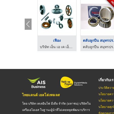
H
เฟืองดอกจอก
เฟือง
ตลับล
บริษัท เอ็น เอ เค เอ็นจิเนียริ่ง จำกัด
บริษัท เอ็น เอ เค เอ็นจิเนียริ่ง จำกัด
ตลับลูกปืน สม
เกี่ยวกับเ
ประวัติควา
นโยบายควา
ไทยแลนด์ เยลโล่เพจเจส
นโยบายควา
โดย บริษัท เทเลอินโฟ มีเดีย จำกัด (มหาชน) บริษัทใน
นโยบายคุกกี
เครือเอไอเอส ในฐานะผู้นำที่ไม่เคยหยุดพัฒนาบริการ
ข้อตกลงกา