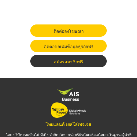
ติดต่อลงโฆษณา
ติดต่อขอเพิ่มข้อมูลธุรกิจฟรี
สมัครสมาชิกฟรี
ไทยแลนด์ เยลโล่เพจเจส
โดย บริษัท เทเลอินโฟ มีเดีย จำกัด (มหาชน) บริษัทในเครือเอไอเอส ในฐานะผู้นำที่