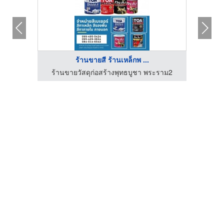
ร้านขายสี ร้านเหล็กพ ...
บริษัท ศรีโสธร อินเตอร์ คอมเมอร์เชียล จำกัด (สาขาฉะเชิงเทรา)
ร้านขายวัสดุก่อสร้างพุทธบูชา พระราม2