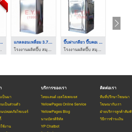
..
แกลลอนเหลี่ยม 3.75 ล ...
ปี๊บฝาเกลียว ปี๊บคอเ ...
ร อี วาย เอช (1998)
โรงงานผลิตปี๊บ สมุทรปราการ อี วาย เอช (1998)
โรงงานผลิตปี๊บ สมุทรปราการ อี วาย เอช (1998)
รา
บริการของเรา
ติดต่อเรา
มเป็นมา
ไทยแลนด์ เยลโล่เพจเจส
ทีมที่ปรึกษาโฆษณา
มเป็นส่วนตัว
YellowPages Online Service
โฆษณากับเรา
มปลอดภัยไซเบอร์
YellowPages Blog
ฝ่ายบริการลูกค้าสัมพั
้
นามบัตรดิจิทัล
วิธีการชำระเงิน
รใช้งาน
YP Chatbot