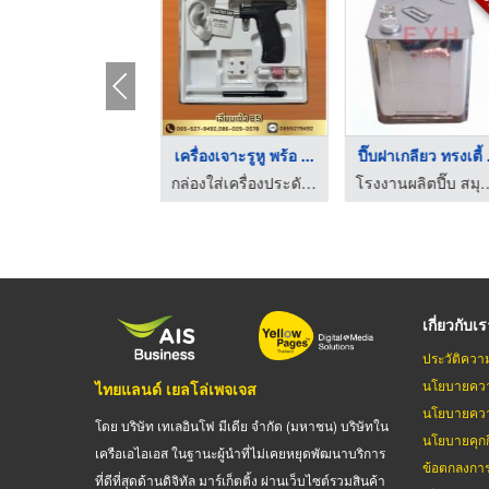
รับเหมาโหลดสินค้า
เครื่องเจาะรูหู พร้อ ...
ปี๊บฝาเกลียว ทรงเตี้ .
บริการรับเหมาโหลดสินค้า - พีพีแอล เซอร์วิส
กล่องใส่เครื่องประดับเฮียบเซ้ง 85
โรงงานผลิตปี๊บ สมุทรปรากา
เกี่ยวกับเ
ประวัติควา
นโยบายควา
ไทยแลนด์ เยลโล่เพจเจส
นโยบายควา
โดย บริษัท เทเลอินโฟ มีเดีย จำกัด (มหาชน) บริษัทใน
นโยบายคุกกี
เครือเอไอเอส ในฐานะผู้นำที่ไม่เคยหยุดพัฒนาบริการ
ข้อตกลงกา
ที่ดีที่สุดด้านดิจิทัล มาร์เก็ตติ้ง ผ่านเว็บไซต์รวมสินค้า