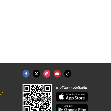
รับพ่นสีบรรจุภัณฑ์เค ...
น้ำยาโฟมดับเพลิงปลอด ...
แปรงแถบ
โรงงานรับพ่นสีอุตสาหกรรม - แสงทองโคทติ้ง
บริษัทรับติดตั้งระบบดับเพลิง - นิปปอน
แปรงอุตสาหกรรม - วิริยะเทคโนโลยี
ดาวน์โหลดแอปพลิเคชัน
นธ์