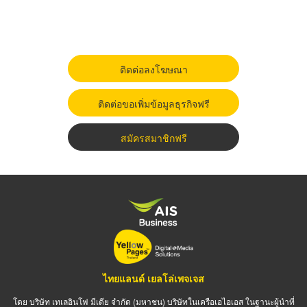
ติดต่อลงโฆษณา
ติดต่อขอเพิ่มข้อมูลธุรกิจฟรี
สมัครสมาชิกฟรี
ไทยแลนด์ เยลโล่เพจเจส
โดย บริษัท เทเลอินโฟ มีเดีย จำกัด (มหาชน) บริษัทในเครือเอไอเอส ในฐานะผู้นำที่