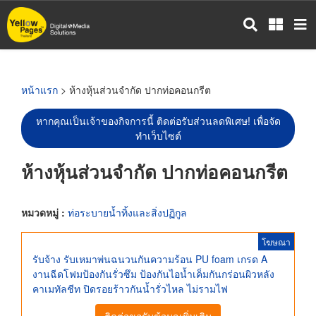
ข้าม
ไป
ยัง
เนื้อหา
หลัก
หน้าแรก
> ห้างหุ้นส่วนจำกัด ปากท่อคอนกรีต
หากคุณเป็นเจ้าของกิจการนี้ ติดต่อรับส่วนลดพิเศษ! เพื่อจัด
ทำเว็บไซต์
ห้างหุ้นส่วนจำกัด ปากท่อคอนกรีต
หมวดหมู่ :
ท่อระบายน้ำทิ้งและสิ่งปฏิกูล
โฆษณา
รับจ้าง รับเหมาพ่นฉนวนกันความร้อน PU foam เกรด A
งานฉีดโฟมป้องกันรั่วซึม ป้องกันไอน้ำเค็มกันกร่อนผิวหลัง
คาเมทัลชีท ปิดรอยร้าวกันน้ำรั่วไหล ไม่รามไฟ
ติดต่อขอรับข้อมูลเพิ่มเติม