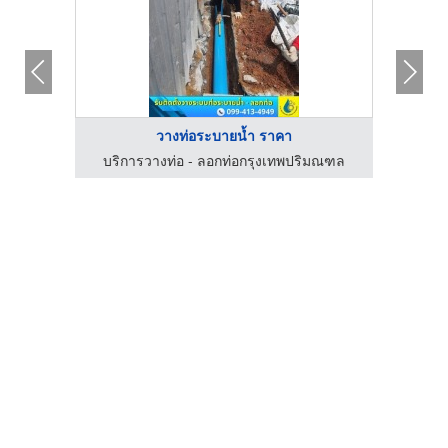
วางท่อระบายน้ำ ราคา
บริการวางท่อ - ลอกท่อกรุงเทพปริมณฑล
บริ