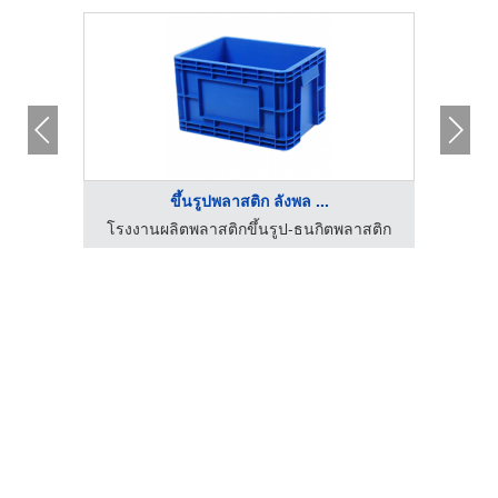
ขึ้นรูปพลาสติก ลังพล ...
โรงงานผลิตพลาสติกขึ้นรูป-ธนกิตพลาสติก
โรงง