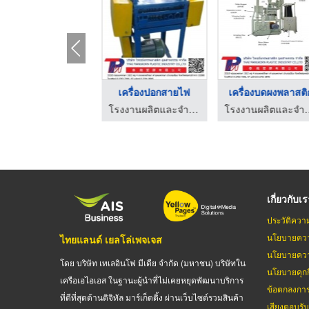
เครื่องบดผงพลาสติก
เครื่องปอกสายไฟ
เครื่องบดผงพลาสติ
โรงงานผลิตและจำหน่ายเครื่องจักรพลาสติก
โรงงานผลิตและจำหน่ายเครื่องจักรพลาสติก
โรงงานผลิตและจำห
เกี่ยวกับเ
ประวัติควา
นโยบายควา
ไทยแลนด์ เยลโล่เพจเจส
นโยบายควา
โดย บริษัท เทเลอินโฟ มีเดีย จำกัด (มหาชน) บริษัทใน
นโยบายคุกกี
เครือเอไอเอส ในฐานะผู้นำที่ไม่เคยหยุดพัฒนาบริการ
ข้อตกลงกา
ที่ดีที่สุดด้านดิจิทัล มาร์เก็ตติ้ง ผ่านเว็บไซต์รวมสินค้า
เสียงตอบรั