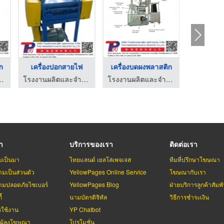
ก
เครื่องปอกสายไฟ
เครื่องบดผงพลาสติก
น่ายเครื่องจักรพลาสติก
โรงงานผลิตและจำหน่ายเครื่องจักรพลาสติก
โรงงานผลิตและจำหน่ายเครื่องจักรพลาสติก
รา
บริการของเรา
ติดต่อเรา
มเป็นมา
ไทยแลนด์ เยลโล่เพจเจส
ทีมที่ปรึกษาโฆษณา
มเป็นส่วนตัว
YellowPages Online Service
โฆษณากับเรา
มปลอดภัยไซเบอร์
YellowPages Blog
ฝ่ายบริการลูกค้าสัมพั
้
นามบัตรดิจิทัล
วิธีการชำระเงิน
รใช้งาน
YP Chatbot
บผู้ลงโฆษณา
โปรโมชั่น