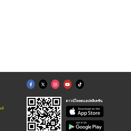
ดาวน์โหลดแอปพลิเคชัน
นธ์