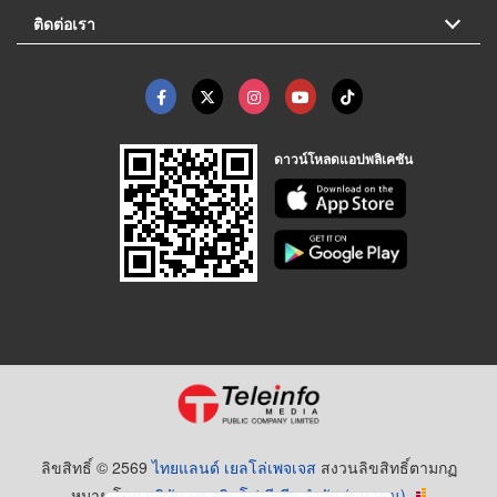
ติดต่อเรา
ดาวน์โหลดแอปพลิเคชัน
ลิขสิทธิ์ © 2569
ไทยแลนด์ เยลโล่เพจเจส
สงวนลิขสิทธิ์ตามกฏ
หมาย โดย
บริษัท เทเลอินโฟ มีเดีย จำกัด (มหาชน)