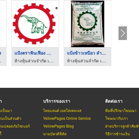
โรงงานผลิตแผ่นเกี๊ยว ...
แป้งทำขนม ลำปาง
โรงงานแป้ง ล
บริษัท พี.เอ็ม.เค.นู้ดเดิ้ล แฟมิลี่ จำกัด
ห้างหุ้นส่วนจำกัด เจียมสุทธภักติ โรงงานแป้ง
รา
บริการของเรา
ติดต่อเรา
มเป็นมา
ไทยแลนด์ เยลโล่เพจเจส
ทีมที่ปรึกษาโฆษณา
มเป็นส่วนตัว
YellowPages Online Service
โฆษณากับเรา
มปลอดภัยไซเบอร์
YellowPages Blog
ฝ่ายบริการลูกค้าสัมพั
้
นามบัตรดิจิทัล
วิธีการชำระเงิน