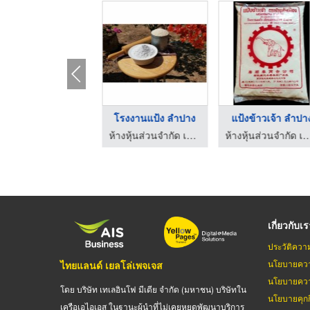
าวเจ้า ลำปาง
แป้งตราฟันเฟือง ลำปา ...
แป้งข้าวเหนียว ลำปาง
ห้างหุ้นส่วนจำกัด เจียมสุทธภักติ โรงงานแป้ง
ห้างหุ้นส่วนจำกัด เจียมสุทธภักติ โรงงานแป้ง
ห้างหุ้นส่วนจำกัด เจียมสุทธภักติ โรงงานแป้ง
เกี่ยวกับเ
ประวัติควา
นโยบายควา
ไทยแลนด์ เยลโล่เพจเจส
นโยบายควา
โดย บริษัท เทเลอินโฟ มีเดีย จำกัด (มหาชน) บริษัทใน
นโยบายคุกกี
เครือเอไอเอส ในฐานะผู้นำที่ไม่เคยหยุดพัฒนาบริการ