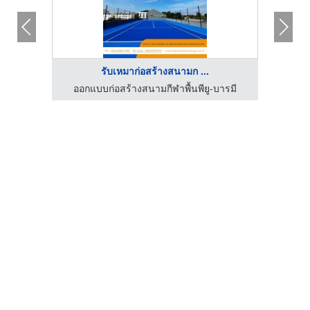
รับเหมาก่อสร้างสนามก ...
ออกแบบก่อสร้างสนามกีฬาพื้นพียู-บารมี
ออก