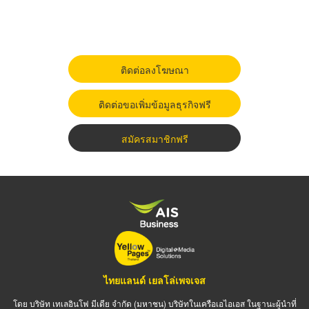
ติดต่อลงโฆษณา
ติดต่อขอเพิ่มข้อมูลธุรกิจฟรี
สมัครสมาชิกฟรี
ไทยแลนด์ เยลโล่เพจเจส
โดย บริษัท เทเลอินโฟ มีเดีย จำกัด (มหาชน) บริษัทในเครือเอไอเอส ในฐานะผู้นำที่