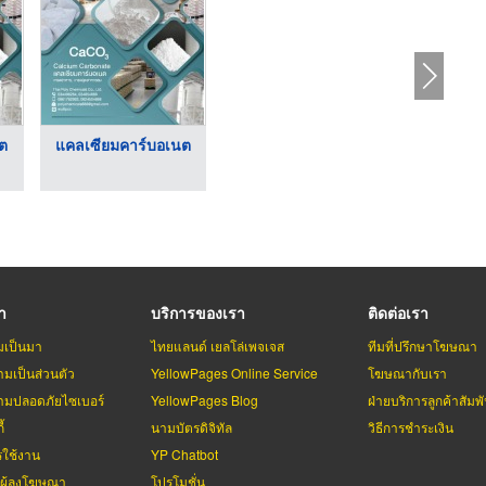
ต
แคลเซียมคาร์บอเนต
รา
บริการของเรา
ติดต่อเรา
มเป็นมา
ไทยแลนด์ เยลโล่เพจเจส
ทีมที่ปรึกษาโฆษณา
มเป็นส่วนตัว
YellowPages Online Service
โฆษณากับเรา
มปลอดภัยไซเบอร์
YellowPages Blog
ฝ่ายบริการลูกค้าสัมพั
้
นามบัตรดิจิทัล
วิธีการชำระเงิน
รใช้งาน
YP Chatbot
บผู้ลงโฆษณา
โปรโมชั่น