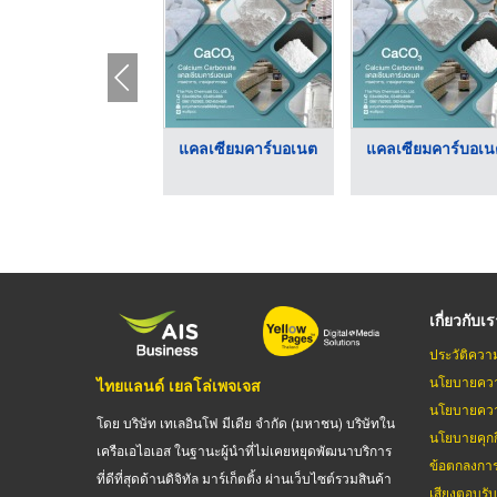
แคลเซียมคาร์บอเนต
แคลเซียมคาร์บอเน
เกี่ยวกับเ
ประวัติควา
นโยบายควา
ไทยแลนด์ เยลโล่เพจเจส
นโยบายควา
โดย บริษัท เทเลอินโฟ มีเดีย จำกัด (มหาชน) บริษัทใน
นโยบายคุกกี
เครือเอไอเอส ในฐานะผู้นำที่ไม่เคยหยุดพัฒนาบริการ
ข้อตกลงกา
ที่ดีที่สุดด้านดิจิทัล มาร์เก็ตติ้ง ผ่านเว็บไซต์รวมสินค้า
เสียงตอบรั