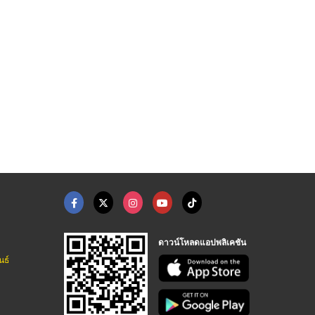
ดาวน์โหลดแอปพลิเคชัน
นธ์