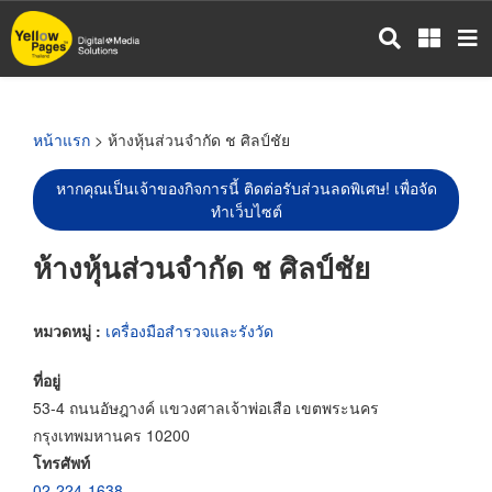
ข้าม
ไป
ยัง
เนื้อหา
หลัก
หน้าแรก
> ห้างหุ้นส่วนจำกัด ช ศิลป์ชัย
หากคุณเป็นเจ้าของกิจการนี้ ติดต่อรับส่วนลดพิเศษ! เพื่อจัด
ทำเว็บไซต์
ห้างหุ้นส่วนจำกัด ช ศิลป์ชัย
หมวดหมู่ :
เครื่องมือสำรวจและรังวัด
ที่อยู่
53-4 ถนนอัษฎางค์ แขวงศาลเจ้าพ่อเสือ เขตพระนคร
กรุงเทพมหานคร 10200
โทรศัพท์
02-224-1638