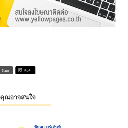
อีเมล
พิมพ์
ที่คุณอาจสนใจ
พิษณุ การ์เด้นท์