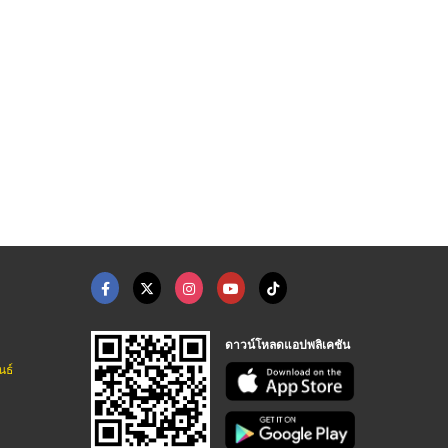
ดาวน์โหลดแอปพลิเคชัน
นธ์