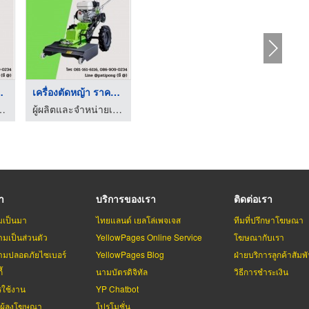
ราคาถ ...
เครื่องตัดหญ้า ราคาถ ...
ักรกลการเกษตร-ปฏิพงศ์ อินดัสทรี
ผู้ผลิตและจำหน่ายเครื่องจักรกลการเกษตร-ปฏิพงศ์ อินดัสทรี
รา
บริการของเรา
ติดต่อเรา
มเป็นมา
ไทยแลนด์ เยลโล่เพจเจส
ทีมที่ปรึกษาโฆษณา
มเป็นส่วนตัว
YellowPages Online Service
โฆษณากับเรา
มปลอดภัยไซเบอร์
YellowPages Blog
ฝ่ายบริการลูกค้าสัมพั
้
นามบัตรดิจิทัล
วิธีการชำระเงิน
รใช้งาน
YP Chatbot
บผู้ลงโฆษณา
โปรโมชั่น