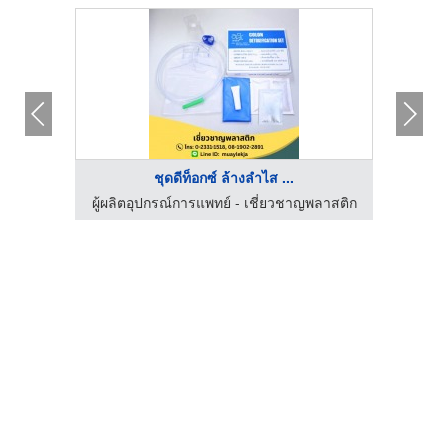
ชุดดีท็อกซ์ ล้างลำไส ...
ลาสติก
ผู้ผลิตอุปกรณ์การแพทย์ - เชี่ยวชาญพลาสติก
ผู้ผล