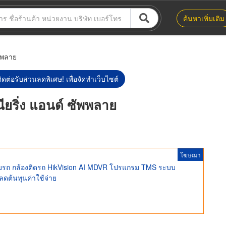
ค้นหาเพิ่มเติม
ัพพลาย
ิดต่อรับส่วนลดพิเศษ! เพื่อจัดทำเว็บไซต์
นียริ่ง แอนด์ ซัพพลาย
โฆษณา
ตามรถ กล้องติดรถ HikVision AI MDVR โปรแกรม TMS ระบบ
ลดต้นทุนค่าใช้จ่าย