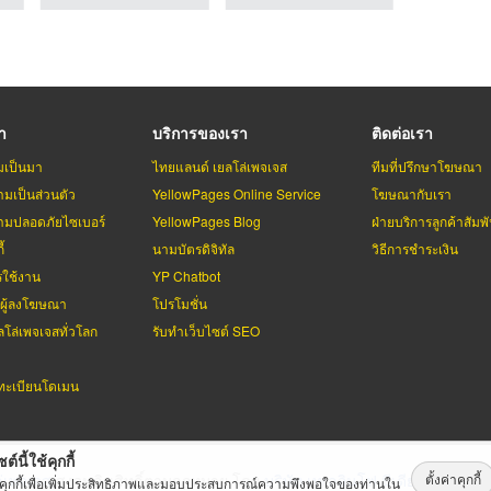
รา
บริการของเรา
ติดต่อเรา
มเป็นมา
ไทยแลนด์ เยลโล่เพจเจส
ทีมที่ปรึกษาโฆษณา
มเป็นส่วนตัว
YellowPages Online Service
โฆษณากับเรา
มปลอดภัยไซเบอร์
YellowPages Blog
ฝ่ายบริการลูกค้าสัมพั
้
นามบัตรดิจิทัล
วิธีการชำระเงิน
รใช้งาน
YP Chatbot
บผู้ลงโฆษณา
โปรโมชั่น
ลโล่เพจเจสทั่วโลก
รับทำเว็บไซต์ SEO
ะเบียนโดเมน
ต์นี้ใช้คุกกี้
ตั้งค่าคุกกี้
่เพจเจส
สงวนลิขสิทธิ์ตามกฏหมาย โดย
บริษัท เทเลอินโฟ มีเดีย จำกัด (ม
้คุกกี้เพื่อเพิ่มประสิทธิภาพและมอบประสบการณ์ความพึงพอใจของท่านใน