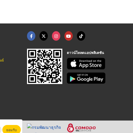
ดาวน์โหลดแอปพลิเคชัน
นธ์
ยอมรับ
หาชน)