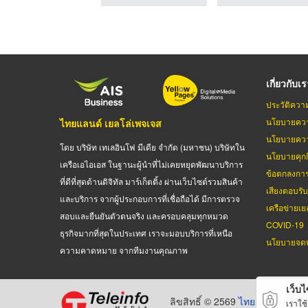
เกี่ยวกับเ
ประวัติควา
นโยบายควา
ไทยแลนด์ เยลโล่เพจเจส
นโยบายควา
โดย บริษัท เทเลอินโฟ มีเดีย จำกัด (มหาชน) บริษัทใน
นโยบายคุกกี
เครือเอไอเอส ในฐานะผู้นำที่ไม่เคยหยุดพัฒนาบริการ
ข้อตกลงกา
ที่ดีที่สุดด้านดิจิทัล มาร์เก็ตติ้ง ผ่านเว็บไซต์รวมสินค้า
เสียงตอบรั
และบริการ จากผู้ประกอบการที่เชื่อถือได้ มีการตรวจ
เครือข่ายเย
สอบและยืนยันตัวตนจริง และครอบคลุมทุกหมวด
COVID-19
ธุรกิจมากที่สุดในประเทศ เราจะมอบบริการที่เหนือ
นโยบายจดท
ความคาดหมาย จากทีมงานคุณภาพ
เว็บไซ
ลิขสิทธิ์ © 2569
ไทยแลนด์ เยลโล
เราใช