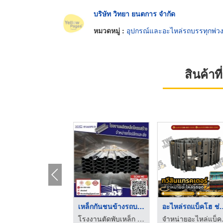
บริษัท วิทยา ยนตการ จำกัด
หมวดหมู่ :
อุปกรณ์และอะไหล่รถบรรทุกพ่ว
สินค้า
ฝาข้างรถบรรทุก
เหล็กกันชนข้างรถบรรท ...
อะไหล่รถแบ็ค
โรงงานตัดพับเหล็ก - วี.เอช.ซี สตีลลิ่ง
โรงงานตัดพับเหล็ก - วี.เอช.ซี สตีลลิ่ง
จำหน่ายอะไห