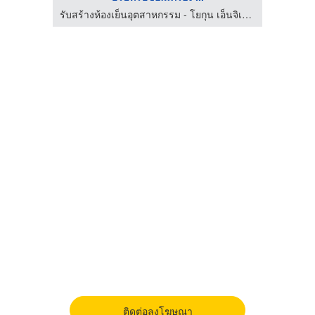
รับสร้างห้องเย็นอุตสาหกรรม - โยกุน เอ็นจิเนียริ่ง
รับสร้างห้องเย็นอุตสาหกรรม - โยกุน เอ็นจิเนียริ่ง
ติดต่อลงโฆษณา