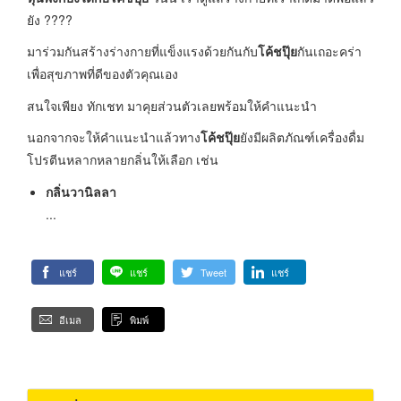
ยัง ????
มาร่วมกันสร้างร่างกายที่แข็งแรงด้วยกันกับ
โค้ชปุ๊ย
กันเถอะคร่า
เพื่อสุขภาพที่ดีของตัวคุณเอง
สนใจเพียง ทักเชท มาคุยส่วนตัวเลยพร้อมให้คำแนะนำ
นอกจากจะให้คำแนะนำแล้วทาง
โค้ชปุ๊ย
ยังมีผลิตภัณฑ์เครื่องดื่ม
โปรตีนหลากหลายกลิ่นให้เลือก เช่น
กลิ่นวานิลลา
...
แชร์
แชร์
Tweet
แชร์
อีเมล
พิมพ์