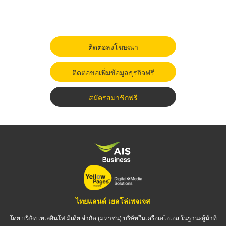
ติดต่อลงโฆษณา
ติดต่อขอเพิ่มข้อมูลธุรกิจฟรี
สมัครสมาชิกฟรี
ไทยแลนด์ เยลโล่เพจเจส
โดย บริษัท เทเลอินโฟ มีเดีย จำกัด (มหาชน) บริษัทในเครือเอไอเอส ในฐานะผู้นำที่