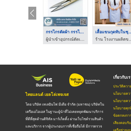
รับผลิตเสื้อคณะมหาวิ ...
กรรไกรตัดผ้า กรรไกรก ...
เสื้อแขนกุดทับใ
โรงงานผลิตและจำหน่ายเสื้อยืดคอ กลม เสื้อโปโล - จีระการ์เม้นท์
ผู้นำเข้าอุปกรณ์ตัดเย็บเสื้อผ้า - หยาง บิลเลียน
ร้าน โรงงานผลิตขายส่งชุดยูนิฟอร์ม
เกี่ยวกับเ
ประวัติควา
นโยบายควา
ไทยแลนด์ เยลโล่เพจเจส
นโยบายควา
โดย บริษัท เทเลอินโฟ มีเดีย จำกัด (มหาชน) บริษัทใน
นโยบายคุกกี
เครือเอไอเอส ในฐานะผู้นำที่ไม่เคยหยุดพัฒนาบริการ
ข้อตกลงกา
ที่ดีที่สุดด้านดิจิทัล มาร์เก็ตติ้ง ผ่านเว็บไซต์รวมสินค้า
เสียงตอบรั
และบริการ จากผู้ประกอบการที่เชื่อถือได้ มีการตรวจ
เครือข่ายเย