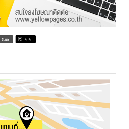
อีเมล
พิมพ์