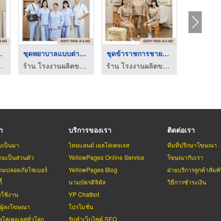
นชุดป ...
ชุดพยาบาลแบบต่างๆ&amp;เส ...
ชุดข้าราชการชาย&หญิง
 - แก้วฟ้าออนไลน์ โบ๊เบ๊
ร้าน โรงงานผลิตขายส่งชุดยูนิฟอร์ม - แก้วฟ้าออนไลน์ โบ๊เบ๊
ร้าน โรงงานผลิตขายส่งชุดยูนิฟอร์ม - แก้วฟ้าออนไลน์ โบ๊เบ๊
รา
บริการของเรา
ติดต่อเรา
มเป็นมา
ไทยแลนด์ เยลโล่เพจเจส
ทีมที่ปรึกษาโฆษณา
มเป็นส่วนตัว
YellowPages Online Service
โฆษณากับเรา
มปลอดภัยไซเบอร์
YellowPages Blog
ฝ่ายบริการลูกค้าสัมพั
้
นามบัตรดิจิทัล
วิธีการชำระเงิน
รใช้งาน
YP Chatbot
บผู้ลงโฆษณา
โปรโมชั่น
ลโล่เพจเจสทั่วโลก
รับทำเว็บไซต์ SEO