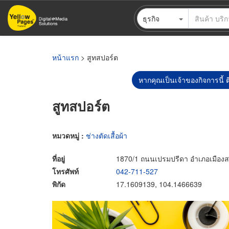
ข้าม
ธุรกิจ
ไป
ยัง
เนื้อหา
หลัก
หน้าแรก
> สูทสปอร์ต
หากคุณเป็นเจ้าของกิจการนี้ ต
สูทสปอร์ต
หมวดหมู่ :
ช่างตัดเสื้อผ้า
ที่อยู่
1870/1 ถนนเปรมปรีดา อำเภอเมือง
โทรศัพท์
042-711-527
พิกัด
17.1609139, 104.1466639